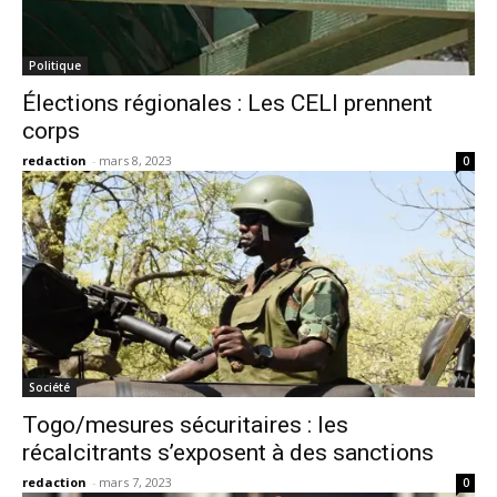
Politique
Élections régionales : Les CELI prennent
corps
redaction
-
mars 8, 2023
0
Société
Togo/mesures sécuritaires : les
récalcitrants s’exposent à des sanctions
redaction
-
mars 7, 2023
0