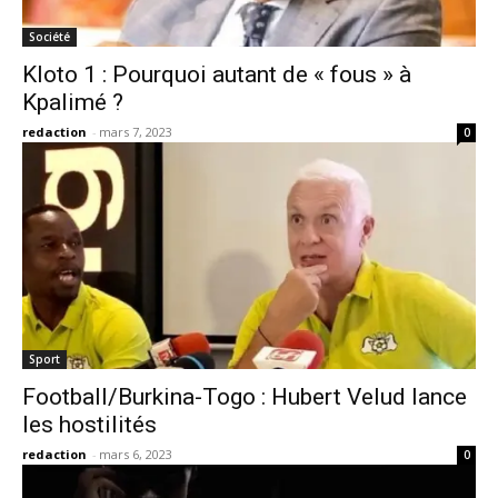
Société
Kloto 1 : Pourquoi autant de « fous » à
Kpalimé ?
redaction
-
mars 7, 2023
0
Sport
Football/Burkina-Togo : Hubert Velud lance
les hostilités
redaction
-
mars 6, 2023
0