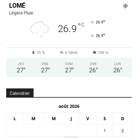
LOMÉ
Légère Pluie
°
26.9
°
C
26.9
°
26.9
75 %
6.1kmh
100 %
JEU
VEN
SAM
DIM
LUN
27
°
27
°
27
°
26
°
26
°
Calendrier
août 2026
L
M
M
J
V
S
D
1
2