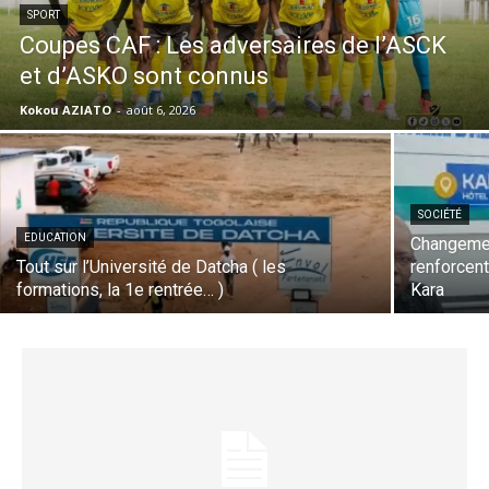
SPORT
Coupes CAF : Les adversaires de l’ASCK
et d’ASKO sont connus
Kokou AZIATO
-
août 6, 2026
SOCIÉTÉ
EDUCATION
Changemen
Tout sur l’Université de Datcha ( les
renforcent
formations, la 1e rentrée… )
Kara