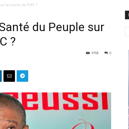
ur les traces de l’UFC ?
 Santé du Peuple sur
FC ?
1710
0