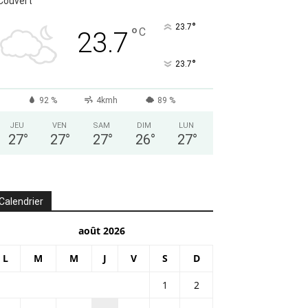
Couvert
°
23.7
°
C
23.7
°
23.7
92 %
4kmh
89 %
JEU
VEN
SAM
DIM
LUN
27
°
27
°
27
°
26
°
27
°
Calendrier
août 2026
L
M
M
J
V
S
D
1
2