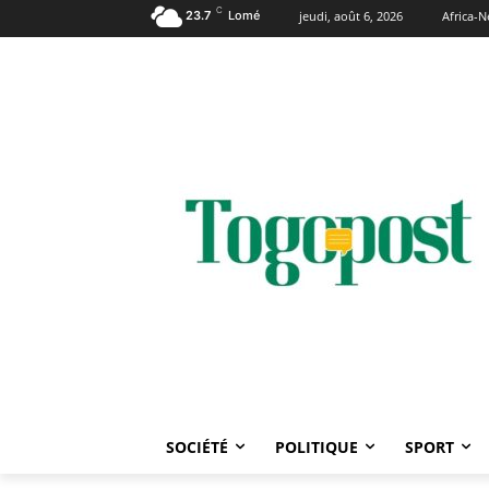
C
23.7
Lomé
jeudi, août 6, 2026
Africa-
SOCIÉTÉ
POLITIQUE
SPORT