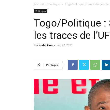
Accueil
Politique
Togo/Politique : Santé du Peuple s
Politique
Togo/Politique :
les traces de l’U
Par
redaction
-
mai 22, 2023
Partager