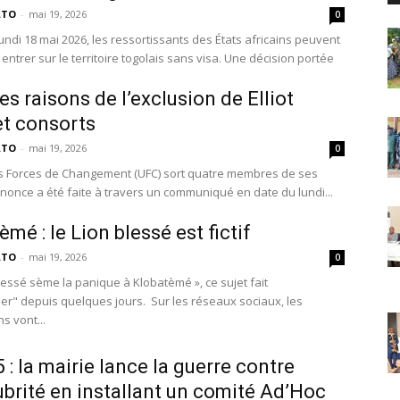
ATO
-
mai 19, 2026
0
undi 18 mai 2026, les ressortissants des États africains peuvent
ntrer sur le territoire togolais sans visa. Une décision portée
es raisons de l’exclusion de Elliot
t consorts
ATO
-
mai 19, 2026
0
s Forces de Changement (UFC) sort quatre membres de ses
nnonce a été faite à travers un communiqué en date du lundi...
mé : le Lion blessé est fictif
ATO
-
mai 19, 2026
0
lessé sème la panique à Klobatèmé », ce sujet fait
r" depuis quelques jours. Sur les réseaux sociaux, les
s vont...
 : la mairie lance la guerre contre
lubrité en installant un comité Ad’Hoc