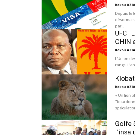
Kokou AZI
Depuis le l
désormais e
par...
UFC : L
OHIN e
Kokou AZI
L’Union de
rangs. L'a
Klobatè
Kokou AZI
« Un lion b
"bourdonne
spéculation
Golfe 5
l’insa