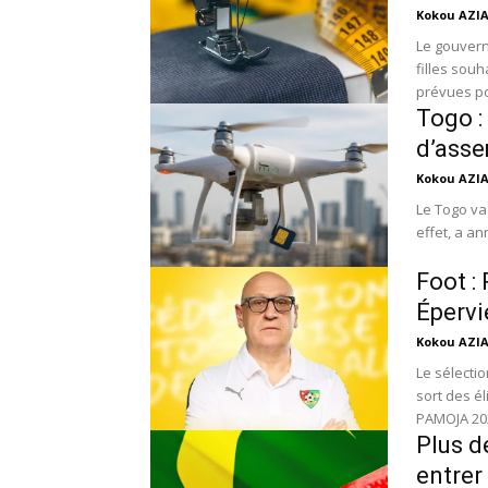
Kokou AZI
Le gouvern
filles souh
prévues pou
Togo :
d’asse
Kokou AZI
Le Togo va
effet, a an
Foot :
Épervi
Kokou AZI
Le sélectio
sort des é
PAMOJA 202
Plus d
entrer