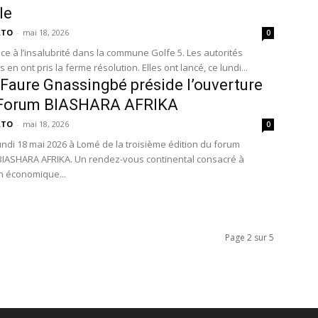
le
ATO
-
mai 18, 2026
0
ce à l’insalubrité dans la commune Golfe 5. Les autorités
 en ont pris la ferme résolution. Elles ont lancé, ce lundi...
 Faure Gnassingbé préside l’ouverture
 Forum BIASHARA AFRIKA
ATO
-
mai 18, 2026
0
undi 18 mai 2026 à Lomé de la troisième édition du forum
 BIASHARA AFRIKA. Un rendez-vous continental consacré à
on économique...
Page 2 sur 5