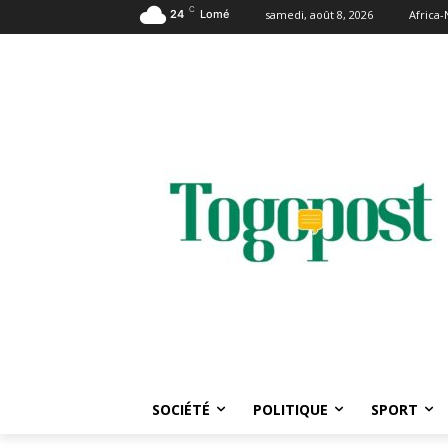
C
24
Lomé
samedi, août 8, 2026
Africa
SOCIÉTÉ
POLITIQUE
SPORT