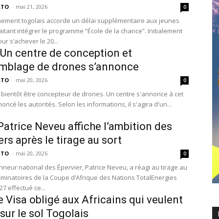
ATO
-
mai 21, 2026
0
ement togolais accorde un délai supplémentaire aux jeunes
aitant intégrer le programme “École de la chance”. Initialement
r s’achever le 20...
 Un centre de conception et
mblage de drones s’annonce
ATO
-
mai 20, 2026
0
 bientôt être concepteur de drones. Un centre s'annonce à cet
noncé les autorités. Selon les informations, il s'agira d'un...
 Patrice Neveu affiche l’ambition des
ers après le tirage au sort
ATO
-
mai 20, 2026
0
nneur national des Épervier, Patrice Neveu, a réagi au tirage au
liminatoires de la Coupe d’Afrique des Nations TotalEnergies
7 effectué ce...
e Visa obligé aux Africains qui veulent
 sur le sol Togolais