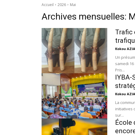
Accueil
2026
Mai
Archives mensuelles: M
Trafic
trafiq
Kokou AZI
Un présumé
samedi 16 
Pris...
IYBA-S
straté
Kokou AZI
La commune
initiatives
sur...
École 
encore