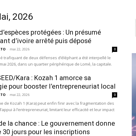
ai, 2026
 d’espèces protégées : Un présumé
uant d’ivoire arrêté puis déposé
ATO
-
mai 22, 2026
0
 trafiquant de deux défenses d’éléphant a été interpellé le
mai 2026, dans un quartier périphérique de Lomé, la capitale.
EED/Kara : Kozah 1 amorce sa
gie pour booster l’entrepreneuriat local
ATO
-
mai 22, 2026
0
 de Kozah 1 (Kara) peut enfin finir avec la fragmentation des
 d’appui à l’entrepreneuriat, limitant leur efficacité et leur impact
de la chance : Le gouvernement donne
 30 jours pour les inscriptions