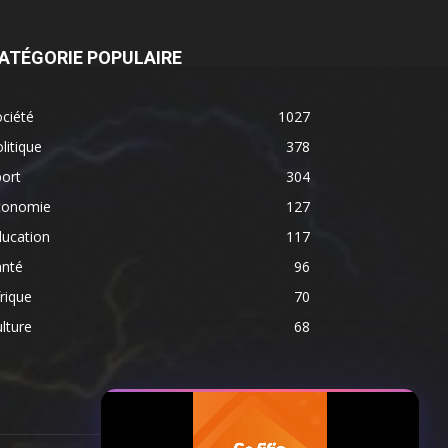
ATÉGORIE POPULAIRE
ciété
1027
litique
378
ort
304
conomie
127
ducation
117
anté
96
rique
70
lture
68