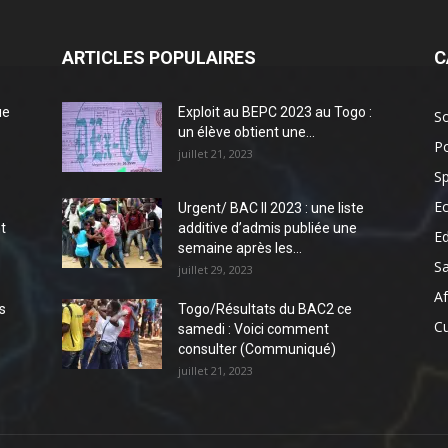
ARTICLES POPULAIRES
C
ue
Exploit au BEPC 2023 au Togo :
So
un élève obtient une...
Po
juillet 21, 2023
Sp
E
Urgent/ BAC II 2023 : une liste
t
additive d’admis publiée une
E
semaine après les...
S
juillet 29, 2023
Af
s
Togo/Résultats du BAC2 ce
Cu
samedi : Voici comment
consulter (Communiqué)
juillet 21, 2023