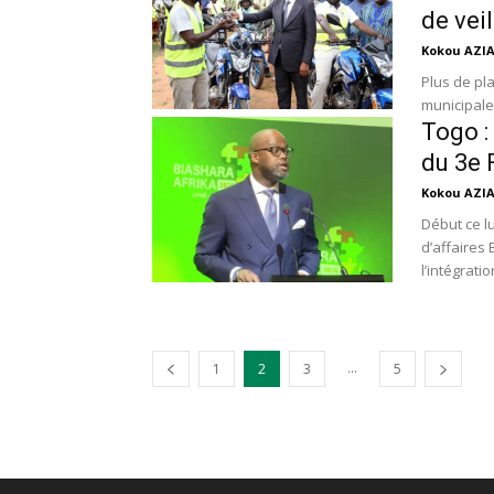
de veil
Kokou AZI
Plus de pla
municipales
Togo :
du 3e
Kokou AZI
Début ce l
d’affaires
l’intégrati
...
1
2
3
5