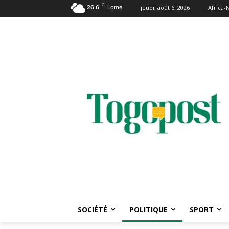
C
26.6
Lomé
jeudi, août 6, 2026
Africa
SOCIÉTÉ
POLITIQUE
SPORT