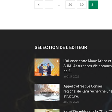
...
1
29
30
31
SÉLECTION DE L'EDITEUR
L’alliance entre Moov Africa et
SUNU Assurances Vie accouch
de 2...
août 5, 2026
Appel d’offre : Le Conseil
régional de Kara recherche un
structure...
août 5, 2026
Kara/12e édition de la COJECC 