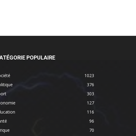
ATÉGORIE POPULAIRE
ciété
1023
litique
376
ort
303
conomie
127
ducation
116
anté
96
rique
70