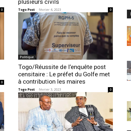
plusieurs civils
Togo Post
-
février 4, 2023
0
0
Politique
Togo/Réussite de l’enquête post
censitaire : Le préfet du Golfe met
à contribution les maires
0
Togo Post
-
février 3, 2023
0