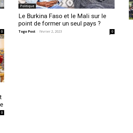
Politique
Le Burkina Faso et le Mali sur le
point de former un seul pays ?
Togo Post
-
février 2, 2023
0
0
t
ue
0