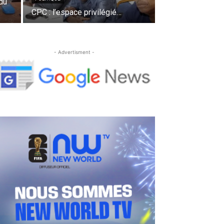
 du
CPC : l’espace privilégié…
- Advertisment -