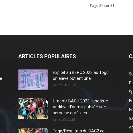
Page 31 sur 31
ARTICLES POPULAIRES
C
Exploit au BEPC 2023 au Togo :
So
e
un élève obtient une...
Po
juillet 21, 2023
Sp
E
Urgent/ BAC II 2023 : une liste
additive d’admis publiée une
e
E
semaine après les...
S
juillet 29, 2023
Af
Togo/Résultats du BAC2 ce
: