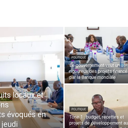
POLITIQUE
Le gouvernement veut un sui
rigoureux des projets financé
par la Banque mondiale
its locaux et
ons
POLITIQUE
ts évoqués en
Tône 1 : budget, recettes et
 jeudi
projets de développement au