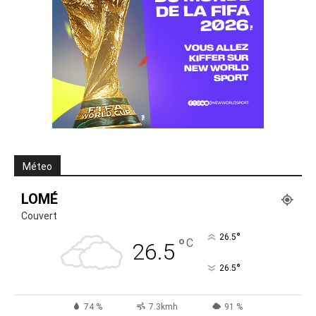
Méteo
LOMÉ
Couvert
°
26.5
°
C
26.5
°
26.5
74 %
7.3kmh
91 %