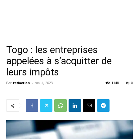
Togo : les entreprises
appelées à s’acquitter de
leurs impôts
Par
redaction
-
mai 4, 2023
1148
0