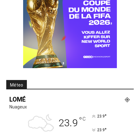
Méteo
LOMÉ
Nuageux
°
23.9
°
C
23.9
°
23.9