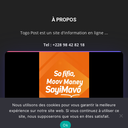
À PROPOS
Togo Post est un site d'information en ligne ...
Tel : +228 98 42 82 18
Contactez-nous:
contact@togopost.tg
SUIVEZ NOUS
Nous utilisons des cookies pour vous garantir la meilleure
expérience sur notre site web. Si vous continuez à utiliser ce
site, nous supposerons que vous en êtes satisfait.
Africa-Newsroom
Contact
Activités du site
0:07
Ok
© Copyright 2025 Togo Post | Tous droits réservés