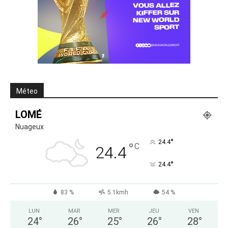
Méteo
LOMÉ
Nuageux
°
24.4
°
C
24.4
°
24.4
83 %
5.1kmh
54 %
LUN
MAR
MER
JEU
VEN
24
°
26
°
25
°
26
°
28
°