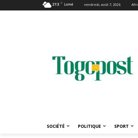
C
27.3
Lomé
vendredi, août 7, 2026
Afr
SOCIÉTÉ
POLITIQUE
SPORT