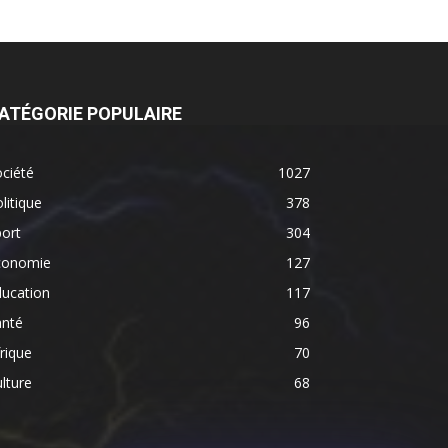
ATÉGORIE POPULAIRE
ciété
1027
litique
378
ort
304
conomie
127
ducation
117
anté
96
rique
70
lture
68