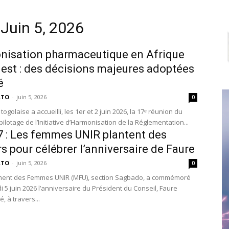
 Juin 5, 2026
isation pharmaceutique en Afrique
uest : des décisions majeures adoptées
é
ATO
-
juin 5, 2026
0
 togolaise a accueilli, les 1er et 2 juin 2026, la 17ᵉ réunion du
ilotage de l’Initiative d’Harmonisation de la Réglementation...
7 : Les femmes UNIR plantent des
ers pour célébrer l’anniversaire de Faure
ATO
-
juin 5, 2026
0
ent des Femmes UNIR (MFU), section Sagbado, a commémoré
 5 juin 2026 l’anniversaire du Président du Conseil, Faure
 à travers...