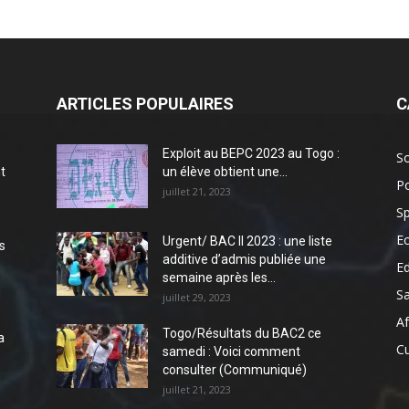
ARTICLES POPULAIRES
C
Exploit au BEPC 2023 au Togo :
So
t
un élève obtient une...
Po
juillet 21, 2023
Sp
E
Urgent/ BAC II 2023 : une liste
s
additive d’admis publiée une
E
semaine après les...
S
juillet 29, 2023
Af
Togo/Résultats du BAC2 ce
a
Cu
samedi : Voici comment
consulter (Communiqué)
juillet 21, 2023