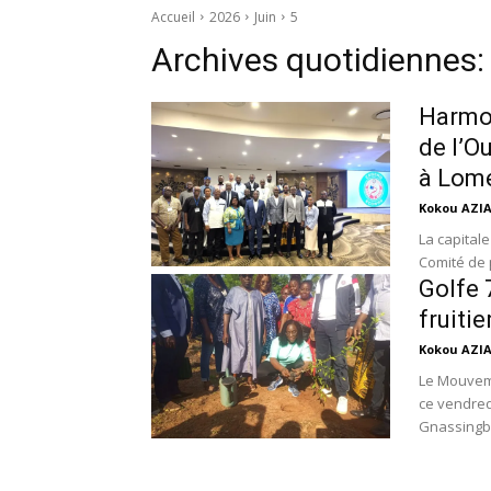
Accueil
2026
Juin
5
Archives quotidiennes:
Harmon
de l’O
à Lom
Kokou AZI
La capitale
Comité de p
Golfe 
fruiti
Kokou AZI
Le Mouvem
ce vendredi
Gnassingbé,