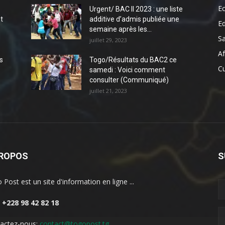
E
Urgent/ BAC II 2023 : une liste
t
additive d’admis publiée une
E
semaine après les...
S
juillet 29, 2023
Af
s
Togo/Résultats du BAC2 ce
Cu
samedi : Voici comment
consulter (Communiqué)
juillet 21, 2023
PROPOS
S
 Post est un site d'information en ligne ...
: +228 98 42 82 18