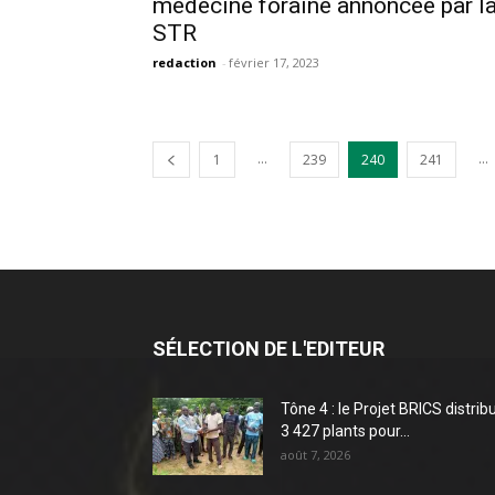
médecine foraine annoncée par l
STR
redaction
-
février 17, 2023
...
...
1
239
240
241
SÉLECTION DE L'EDITEUR
Tône 4 : le Projet BRICS distrib
3 427 plants pour...
août 7, 2026