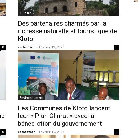
Culture
Des partenaires charmés par la
richesse naturelle et touristique de
Kloto
redaction
-
février 19, 2023
0
0
Environnement
Les Communes de Kloto lancent
ue
leur « Plan Climat » avec la
bénédiction du gouvernement
redaction
-
février 17, 2023
0
0