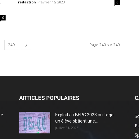
a
redaction
-
février 16, 2023
0
0
249
Page 240 sur 249
ARTICLES POPULAIRES
C
ue
Exploit au BEPC 2023 au Togo :
So
un élève obtient une...
Po
juillet 21, 2023
Sp