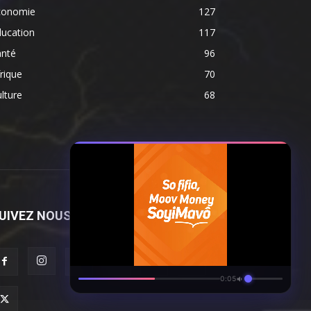
conomie
127
ducation
117
anté
96
rique
70
lture
68
UIVEZ NOUS
0:06