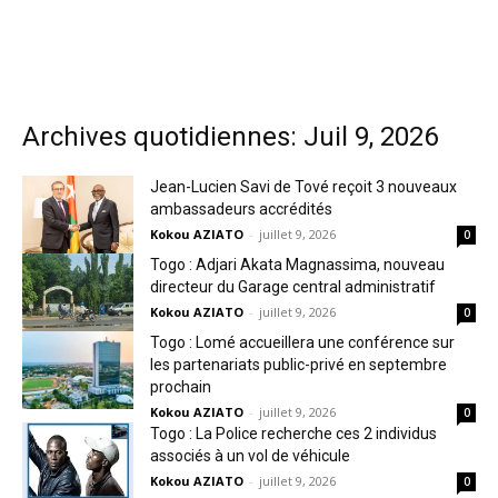
Archives quotidiennes: Juil 9, 2026
Jean-Lucien Savi de Tové reçoit 3 nouveaux
ambassadeurs accrédités
Kokou AZIATO
-
juillet 9, 2026
0
Togo : Adjari Akata Magnassima, nouveau
directeur du Garage central administratif
Kokou AZIATO
-
juillet 9, 2026
0
Togo : Lomé accueillera une conférence sur
les partenariats public-privé en septembre
prochain
Kokou AZIATO
-
juillet 9, 2026
0
Togo : La Police recherche ces 2 individus
associés à un vol de véhicule
Kokou AZIATO
-
juillet 9, 2026
0