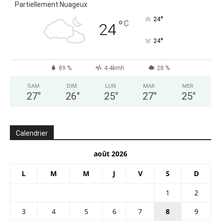
Partiellement Nuageux
°
24
°
C
24
°
24
89 %
4.4kmh
28 %
SAM
DIM
LUN
MAR
MER
27
°
26
°
25
°
27
°
25
°
Calendrier
août 2026
L
M
M
J
V
S
D
1
2
3
4
5
6
7
8
9